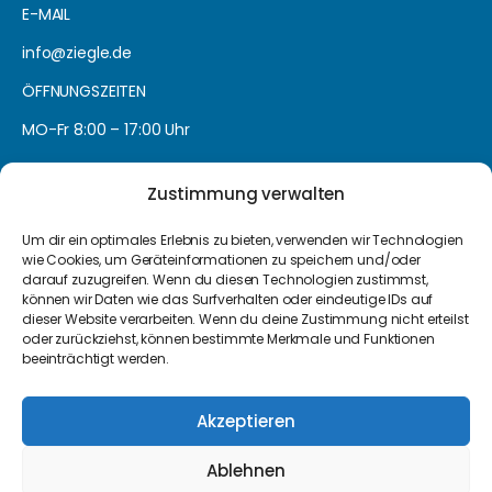
E-MAIL
info@ziegle.de
ÖFFNUNGSZEITEN
MO-Fr 8:00 – 17:00 Uhr
Zustimmung verwalten
Links
Um dir ein optimales Erlebnis zu bieten, verwenden wir Technologien
wie Cookies, um Geräteinformationen zu speichern und/oder
Kontakt
darauf zuzugreifen. Wenn du diesen Technologien zustimmst,
können wir Daten wie das Surfverhalten oder eindeutige IDs auf
Leistungen
dieser Website verarbeiten. Wenn du deine Zustimmung nicht erteilst
oder zurückziehst, können bestimmte Merkmale und Funktionen
Über uns
beeinträchtigt werden.
Lohnabrechnung
Datenschutz
Akzeptieren
Impressum
Ablehnen
Cookie Richtlinie