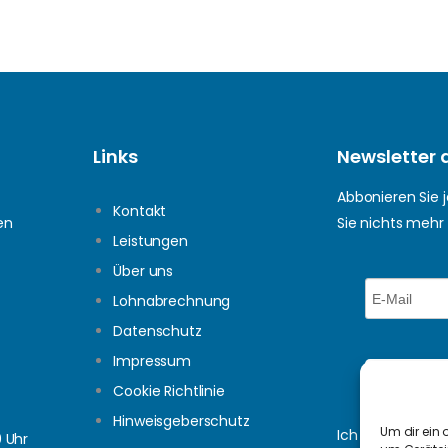
Links
Newsletter 
Abbonieren Sie 
Kontakt
en
Sie nichts mehr
Leistungen
Über uns
Lohnabrechnung
Datenschutz
Impressum
Cookie Richtlinie
Hinweisgeberschutz
Um dir ein 
Ich stimme zu,
0 Uhr