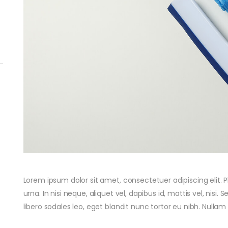
29. September 2021
Confessions of an Office
Cleaner
by
Walter
29. September 2021
Lorem ipsum dolor sit amet, consectetuer adipiscing elit. P
Professional Window
urna. In nisi neque, aliquet vel, dapibus id, mattis vel, nisi. S
Cleaning
libero sodales leo, eget blandit nunc tortor eu nibh. Nullam 
by
Walter