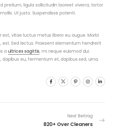
ed pretium, ligula sollicitudin laoreet viverra, tortor
mollis. Ut justo. Suspendisse potenti.
 est, vitae luctus metus libero eu augue. Morbi
d, est. Sed lectus. Praesent elementum hendrerit
us a
ultrices sagittis
, mi neque euismod dui.
u, dapibus eu, fermentum et, dapibus sed, urna.
Next Beitrag
820+ Over Cleaners