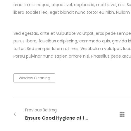
urna. In nisi neque, aliquet vel, dapibus id, mattis vel, nisi. S
libero sodales leo, eget blandit nunc tortor eu nibh. Nullam 
Sed egestas, ante et vulputate volutpat, eros pede semper
purus libero, faucibus adipiscing, commodo quis, gravida i
tortor. Sed semper lorem at felis. Vestibulum volutpat, lac
Poreu pulvinar nunc sapien ornare nisl. Phasellus pede arc
Window Cleaning
Previous Beitrag
Ensure Good Hygiene at the Office